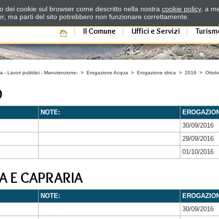
zzo dei cookie sul browser come descritto nella nostra
cookie policy
, a me
er, ma parti del sito potrebbero non funzionare correttamente.
Il Comune
Uffici e Servizi
Turism
a - Lavori pubblici - Manutenzione-
>
Erogazione Acqua
>
Erogazione idrica
>
2016
>
Ottob
O
NOTE:
EROGAZIO
30/09/2016
29/09/2016
01/10/2016
A E CAPRARIA
NOTE:
EROGAZIO
30/09/2016