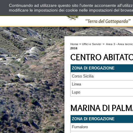
Continuando ad utilizzare questo sito l'utente acconsente all'utili
modificare le impostazioni dei cookie nelle impostazioni del brows
Home
>
Uffici e Servizi
>
Area 3 - Area tecnic
2016
CENTRO ABITAT
ZONA DI EROGAZIONE
Corso Sicilia
Linea
Lupo
MARINA DI PALM
ZONA DI EROGAZIONE
Fumaloro