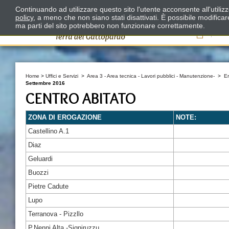
Continuando ad utilizzare questo sito l'utente acconsente all'utili
policy
, a meno che non siano stati disattivati. È possibile modifica
ma parti del sito potrebbero non funzionare correttamente.
Il
Home
>
Uffici e Servizi
>
Area 3 - Area tecnica - Lavori pubblici - Manutenzione-
>
E
Settembre 2016
CENTRO ABITATO
ZONA DI EROGAZIONE
NOTE:
Castellino A.1
Diaz
Geluardi
Buozzi
Pietre Cadute
Lupo
Terranova - Pizzllo
P.Nenni Alta -Signiruzzu