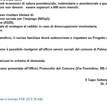
conomici di natura previdenziale, indennitaria o assistenziale a qual
ioni non devono essere superiori a 600 euro mensili;
e risultare titolare di:
 sociale per l'impiego (NASpI);
 (ASDI);
di sostegno al reddito in caso di disoccupazione involontaria;
e.
neficio, il nucleo familiare dovrà sottoscrivere e rispettare un Progetto d
ne è possibile rivolgersi all'ufficio servizi sociali del comune di Palm
scaricare lo schema di domanda.
sere presentata all'Ufficio Protocollo del Comune (Via Fiorentino, 89) 
tore Servizi Sociali e 
ngelo Sard
ione in formato PDF
(573.76 KB)