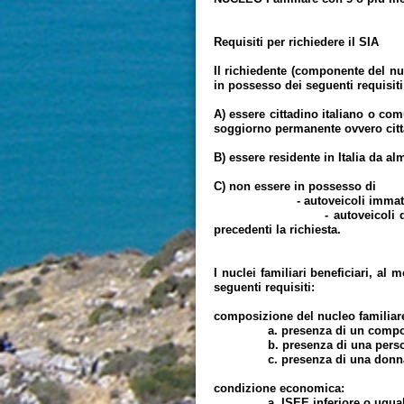
Requisiti per richiedere il SIA
Il richiedente (componente del nu
in possesso dei seguenti requisiti
A) essere cittadino italiano o comu
soggiorno permanente ovvero citt
B) essere residente in Italia da 
C) non essere in possesso di
- autoveicoli immatricolati l
- autoveicoli di cilindrata s
precedenti la richiesta.
I nuclei familiari beneficiari, a
seguenti requisiti:
composizione del nucleo familiare
a. presenza di un componente 
b. presenza di una persona co
c. presenza di una donna in s
condizione economica:
a. ISEE inferiore o uguale 