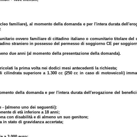
cleo familiare), al momento della domanda e per l'intera durata dell'ero
:
nitario ovvero familiare di cittadino italiano o comunitario titolare del d
adino straniero in possesso del permesso di soggiorno CE per soggiorn
almeno due anni (al momento della presentazione della domanda).
a prima volta nei dodici mesi antecedenti la richiesta;
uperiore a 1.300 cc (250 cc in caso di motoveicoli) immatrico
l momento della domanda e per l'intera durata dell'erogazione del benefi
 - (almeno uno dei seguentii):
di età inferiore a 18 anni;
n disabilità e di almeno un suo genitore;
tato di gravidanza accertata;
a 3.000 euro;