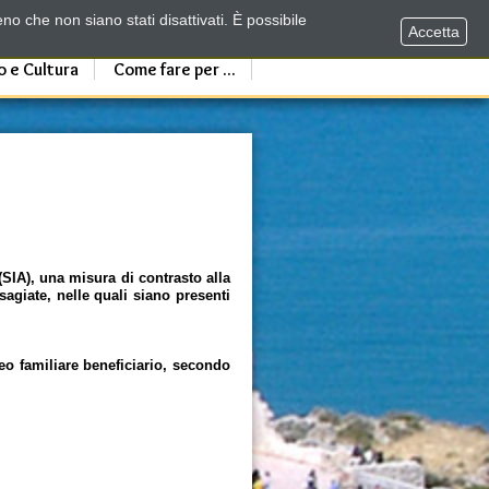
no che non siano stati disattivati. È possibile
Accetta
o e Cultura
Come fare per ...
(SIA), una misura di contrasto alla
agiate, nelle quali siano presenti
o familiare beneficiario, secondo