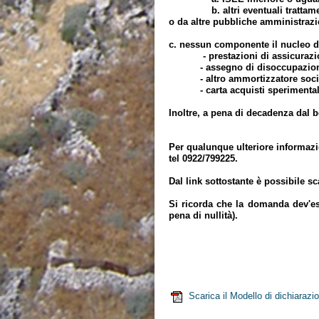
b. altri eventuali trattamenti e
o da altre pubbliche amministraz
c. nessun componente il nucleo dev
- prestazioni di assicurazione
- assegno di disoccupazione
- altro ammortizzatore sociale 
- carta acquisti sperimental
Inoltre, a pena di decadenza dal be
Per qualunque ulteriore informazio
tel 0922/799225.
Dal link sottostante è possibile 
Si ricorda che la domanda dev'es
pena di nullità).
Il Capo Set
Dr. A
Scarica il Modello di dichiaraz