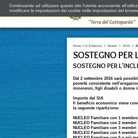
Continuando ad utilizzare questo sito l'utente acconsente all'utili
modificare le impostazioni dei cookie nelle impostazioni del brows
Home
>
In Evidenza
>
Notizie
>
2016
>
S
SOSTEGNO PER L
SOSTEGNO PER L'INCL
Dal 2 settembre 2016 sarà possibil
povertà consistente nell'erogazio
minorenni, figli disabili o donne i
Importo del SIA
Il beneficio economico viene con
la seguente ripartizione:
NUCLEO Familiare con 1 membro -
NUCLEO Familiare con 2 membri -
NUCLEO Familiare con 3 membri -
NUCLEO Familiare con 4 membri -
NUCLEO Familiare con 5 o più mem