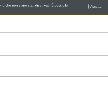
no che non siano stati disattivati. È possibile
Accetta