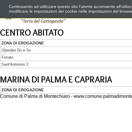
Continuando ad utilizzare questo sito l'utente acconsente all'utili
modificare le impostazioni dei cookie nelle impostazioni del brows
CENTRO ABITATO
ZONA DI EROGAZIONE
Oberdan Dx e Sx
Firriato
Sant'Antonino 2
MARINA DI PALMA E CAPRARIA
ZONA DI EROGAZIONE
Comune di Palma di Montechiaro - www.comune.palmadimontec