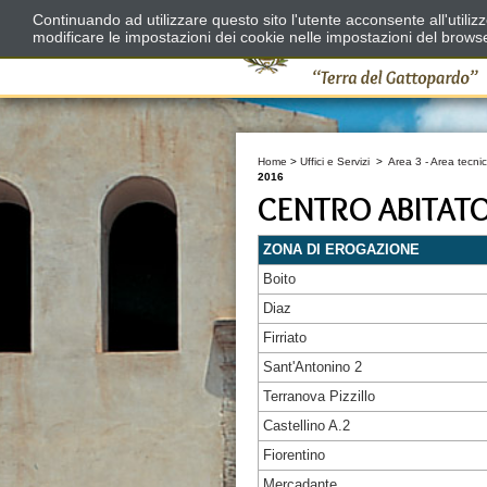
Continuando ad utilizzare questo sito l'utente acconsente all'utili
modificare le impostazioni dei cookie nelle impostazioni del brows
Home
>
Uffici e Servizi
>
Area 3 - Area tecnic
2016
CENTRO ABITAT
ZONA DI EROGAZIONE
Boito
Diaz
Firriato
Sant'Antonino 2
Terranova Pizzillo
Castellino A.2
Fiorentino
Mercadante