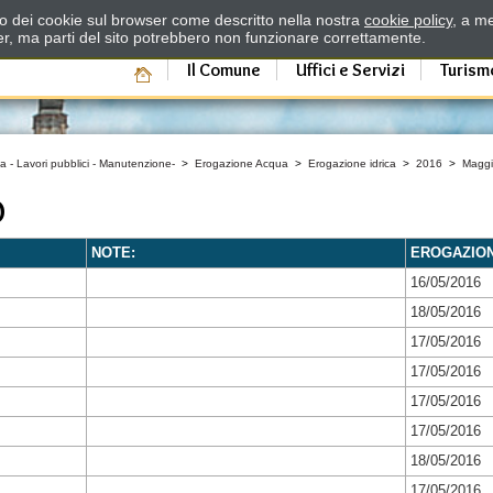
zzo dei cookie sul browser come descritto nella nostra
cookie policy
, a me
er, ma parti del sito potrebbero non funzionare correttamente.
Il Comune
Uffici e Servizi
Turism
a - Lavori pubblici - Manutenzione-
>
Erogazione Acqua
>
Erogazione idrica
>
2016
>
Magg
O
NOTE:
EROGAZIO
16/05/2016
18/05/2016
17/05/2016
17/05/2016
17/05/2016
17/05/2016
18/05/2016
17/05/2016