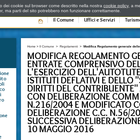
zzo dei cookie sul browser come descritto nella nostra
cookie policy
, a me
er, ma parti del sito potrebbero non funzionare correttamente.
Il Comune
Uffici e Servizi
Turism
Home
>
Il Comune
>
Regolamenti
>
Modifica Regolamento generale delle
MODIFICA REGOLAMENTO GE
ENTRATE COMPRENSIVO DEL
L'ESERCIZIO DELL'AUTOTUTE
ione
ISTITUTI DEFLATIVI E DELLO 
ito
oli
DIRITTI DEL CONTRIBUENTE
ico
CON DELIBERAZIONE COMMI
i
ro
N.216/2004 E MODIFICATO 
DELIBERAZIONE C.C. N.56/20
ione
SUCCESSIVA DELIBERAZIONE 
10 MAGGIO 2016
e