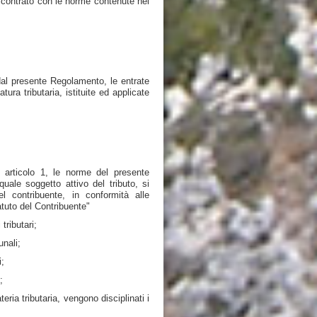
 contrato con le norme contenute nei
 dal presente Regolamento, le entrate
ura tributaria, istituite ed applicate
e articolo 1, le norme del presente
uale soggetto attivo del tributo, si
l contribuente, in conformità alle
atuto del Contribuente"
tributari;
unali;
i;
;
eria tributaria, vengono disciplinati i