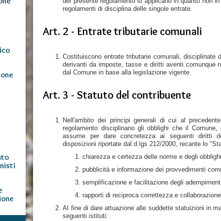
ione
del presente regolamento si applicano in quanto non in
e
regolamenti di disciplina delle singole entrate.
Art. 2 - Entrate tributarie comunali
ico
Costituiscono entrate tributarie comunali, disciplinate
derivanti da imposte, tasse e diritti aventi comunque nat
dal Comune in base alla legislazione vigente.
ione
Art. 3 - Statuto del contribuente
Nell'ambito dei principi generali di cui al precedent
regolamento disciplinano gli obblighi che il Comune, q
assume per dare concretezza ai seguenti diritti de
disposizioni riportate dal d.lgs 212/2000, recante lo "St
nto
chiarezza e certezza delle norme e degli obblighi 
nisti
pubblicità e informazione dei provvedimenti com
semplificazione e facilitazione degli adempiment
e
rapporti di reciproca correttezza e collaborazione
ione
Al fine di dare attuazione alle suddette statuizioni in mat
seguenti istituti: