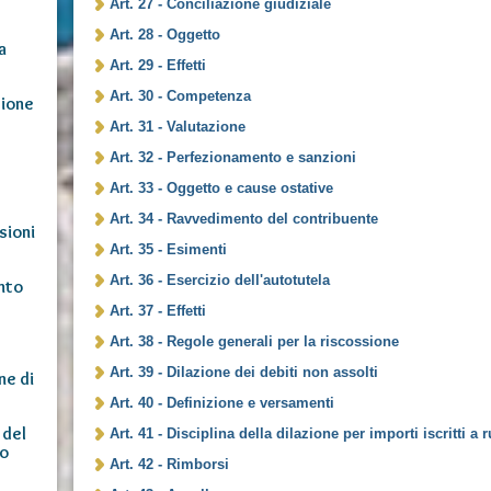
Art. 27 - Conciliazione giudiziale
Art. 28 - Oggetto
a
Art. 29 - Effetti
Art. 30 - Competenza
sione
Art. 31 - Valutazione
Art. 32 - Perfezionamento e sanzioni
Art. 33 - Oggetto e cause ostative
Art. 34 - Ravvedimento del contribuente
sioni
Art. 35 - Esimenti
Art. 36 - Esercizio dell'autotutela
nto
Art. 37 - Effetti
Art. 38 - Regole generali per la riscossione
Art. 39 - Dilazione dei debiti non assolti
ne di
Art. 40 - Definizione e versamenti
 del
Art. 41 - Disciplina della dilazione per importi iscritti a 
lo
Art. 42 - Rimborsi