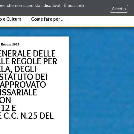
no che non siano stati disattivati. È possibile
Accetta
o e Cultura
Come fare per ...
 Entrate 2016
NERALE DELLE
LE REGOLE PER
LA, DEGLI
"STATUTO DEI
" APPROVATO
SSARIALE
CON
12 E
C.C. N.25 DEL