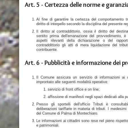
Art. 5 - Certezza delle norme e garanzi
Al fine di garantire la certezza del comportamento trib
diritto di interpello secondo la disciplina del presente r
Il diritto al contraddittorio, ossia il diritto del des
sentito prima dell'emanazione del provvedimento, è 
aspetti rilevanti della dichiarazione o del rappor
contraddittorio gli atti di mera liquidazione del trib
contribuente.
Art. 6 - Pubblicità e informazione dei 
Il Comune assicura un servizio di informazioni ai cit
improntato alle seguenti modalità operative:
servizio di front office e on line;
affissione di manifesti negli spazi dedicati alla pu
Presso gli sportelli dell'ufficio Tributi è consult
deliberazioni tariffarie in materia di tributi. I medesimi 
del Comune di Palma di Montechiaro.
Le informazioni ai cittadini sono rese nel pieno rispetto
e patrimoniali.