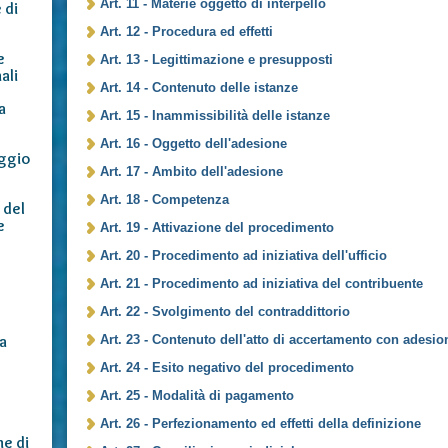
Art. 11 - Materie oggetto di interpello
 di
Art. 12 - Procedura ed effetti
e
Art. 13 - Legittimazione e presupposti
ali
Art. 14 - Contenuto delle istanze
a
Art. 15 - Inammissibilità delle istanze
Art. 16 - Oggetto dell'adesione
eggio
Art. 17 - Ambito dell'adesione
Art. 18 - Competenza
 del
e
Art. 19 - Attivazione del procedimento
Art. 20 - Procedimento ad iniziativa dell'ufficio
Art. 21 - Procedimento ad iniziativa del contribuente
Art. 22 - Svolgimento del contraddittorio
a
Art. 23 - Contenuto dell'atto di accertamento con adesio
Art. 24 - Esito negativo del procedimento
Art. 25 - Modalità di pagamento
Art. 26 - Perfezionamento ed effetti della definizione
e di