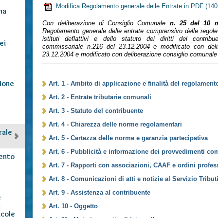
Modifica Regolamento generale delle Entrate in PDF
(140
na
Con deliberazione di Consiglio Comunale
n. 25 del 10 
Regolamento generale delle entrate comprensivo delle regole p
istituti deflattivi e dello statuto dei diritti del contri
ei
commissariale n.216 del 23.12.2004 e modificato con deli
23.12.2004 e modificato con deliberazione consiglio comunale 
ione
Art. 1 - Ambito di applicazione e finalità del regolament
Art. 2 - Entrate tributarie comunali
e
Art. 3 - Statuto del contribuente
Art. 4 - Chiarezza delle norme regolamentari
rale
Art. 5 - Certezza delle norme e garanzia partecipativa
Art. 6 - Pubblicità e informazione dei provvedimenti co
ento
Art. 7 - Rapporti con associazioni, CAAF e ordini profes
Art. 8 - Comunicazioni di atti e notizie al Servizio Tribut
Art. 9 - Assistenza al contribuente
e
i
Art. 10 - Oggetto
icole