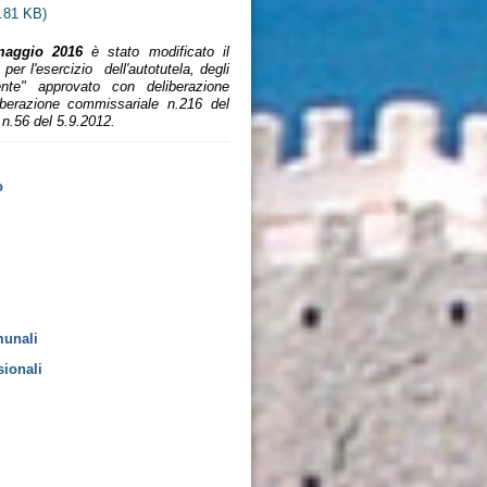
.81 KB)
maggio 2016
è stato modificato il
er l'esercizio dell'autotutela, degli
buente" approvato con deliberazione
berazione commissariale n.216 del
n.56 del 5.9.2012.
o
munali
sionali
i