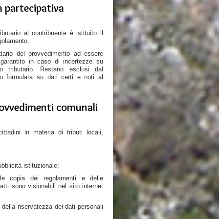
a partecipativa
utario al contribuente è istituito il
egolamento.
tinatario del provvedimento ad essere
garantito in caso di incertezze su
to tributario. Restano esclusi dal
uto formulata su dati certi e noti al
provvedimenti comunali
tadini in materia di tributi locali,
bblicità istituzionale;
abile copia dei regolamenti e delle
atti sono visionabili nel sito internet
 della riservatezza dei dati personali