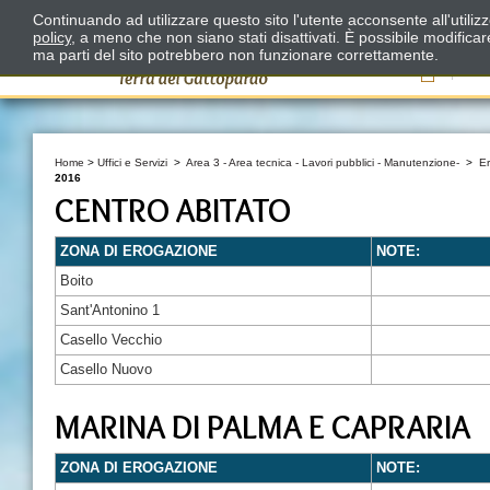
Continuando ad utilizzare questo sito l'utente acconsente all'utili
policy
, a meno che non siano stati disattivati. È possibile modifica
ma parti del sito potrebbero non funzionare correttamente.
Il
Home
>
Uffici e Servizi
>
Area 3 - Area tecnica - Lavori pubblici - Manutenzione-
>
E
2016
CENTRO ABITATO
ZONA DI EROGAZIONE
NOTE:
Boito
Sant'Antonino 1
Casello Vecchio
Casello Nuovo
MARINA DI PALMA E CAPRARIA
ZONA DI EROGAZIONE
NOTE: