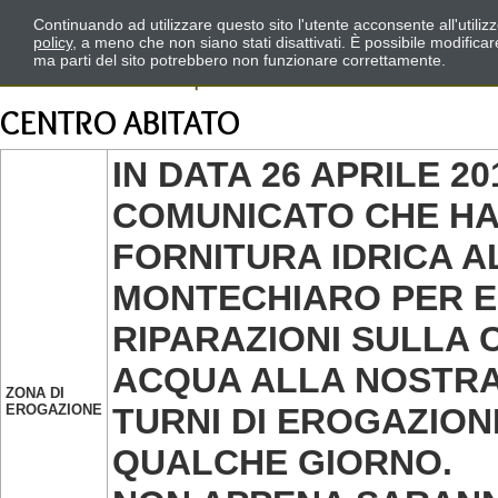
Continuando ad utilizzare questo sito l'utente acconsente all'utili
policy
, a meno che non siano stati disattivati. È possibile modifica
ma parti del sito potrebbero non funzionare correttamente.
CENTRO ABITATO
IN DATA 26 APRILE 2
COMUNICATO CHE HA
FORNITURA IDRICA A
MONTECHIARO PER E
RIPARAZIONI SULLA
ACQUA ALLA NOSTRA 
ZONA DI
EROGAZIONE
TURNI DI EROGAZION
QUALCHE GIORNO.