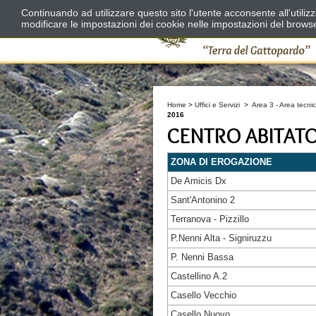
Continuando ad utilizzare questo sito l'utente acconsente all'utili
modificare le impostazioni dei cookie nelle impostazioni del brows
Home
>
Uffici e Servizi
>
Area 3 - Area tecnic
2016
CENTRO ABITAT
ZONA DI EROGAZIONE
De Amicis Dx
Sant'Antonino 2
Terranova - Pizzillo
P.Nenni Alta - Signiruzzu
P. Nenni Bassa
Castellino A.2
Casello Vecchio
Casello Nuovo