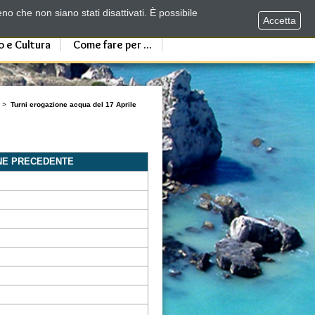
no che non siano stati disattivati. È possibile
Accetta
o e Cultura
Come fare per ...
>
Turni erogazione acqua del 17 Aprile
NE PRECEDENTE