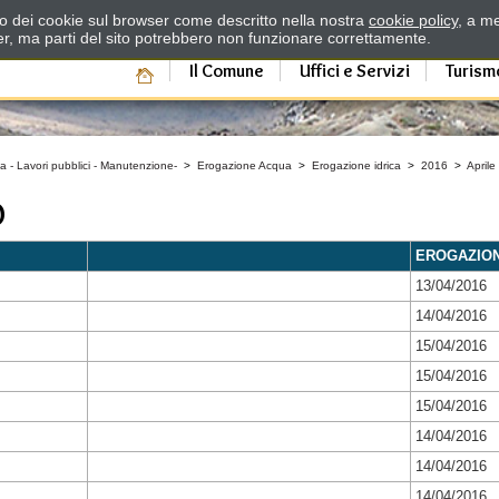
zzo dei cookie sul browser come descritto nella nostra
cookie policy
, a me
er, ma parti del sito potrebbero non funzionare correttamente.
Il Comune
Uffici e Servizi
Turism
a - Lavori pubblici - Manutenzione-
>
Erogazione Acqua
>
Erogazione idrica
>
2016
>
Aprile
O
EROGAZIO
13/04/2016
14/04/2016
15/04/2016
15/04/2016
15/04/2016
14/04/2016
14/04/2016
14/04/2016