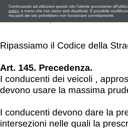
Continuando ad utilizzare questo sito l'utente acconsente all'utili
policy
, a meno che non siano stati disattivati. È possibile modifica
ma parti del sito potrebbero non funzionare correttamente.
Ripassiamo il Codice della Stra
Art. 145. Precedenza.
I conducenti dei veicoli , appr
devono usare la massima prudenz
I conducenti devono dare la prec
intersezioni nelle quali la prescr