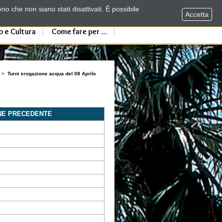
no che non siano stati disattivati. È possibile
Accetta
o e Cultura
Come fare per ...
>
Turni erogazione acqua del 08 Aprile
NE PRECEDENTE