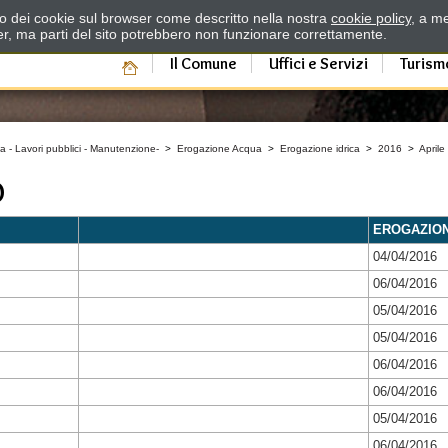
zzo dei cookie sul browser come descritto nella nostra
cookie policy
, a me
er, ma parti del sito potrebbero non funzionare correttamente.
Il Comune
Uffici e Servizi
Turism
a - Lavori pubblici - Manutenzione-
>
Erogazione Acqua
>
Erogazione idrica
>
2016
>
Aprile
O
EROGAZIO
04/04/2016
06/04/2016
05/04/2016
05/04/2016
06/04/2016
06/04/2016
05/04/2016
06/04/2016