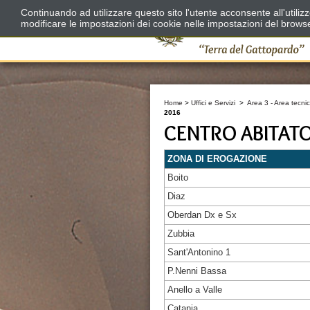
Continuando ad utilizzare questo sito l'utente acconsente all'utili
modificare le impostazioni dei cookie nelle impostazioni del brows
Home
>
Uffici e Servizi
>
Area 3 - Area tecnic
2016
CENTRO ABITAT
ZONA DI EROGAZIONE
Boito
Diaz
Oberdan Dx e Sx
Zubbia
Sant'Antonino 1
P.Nenni Bassa
Anello a Valle
Catania