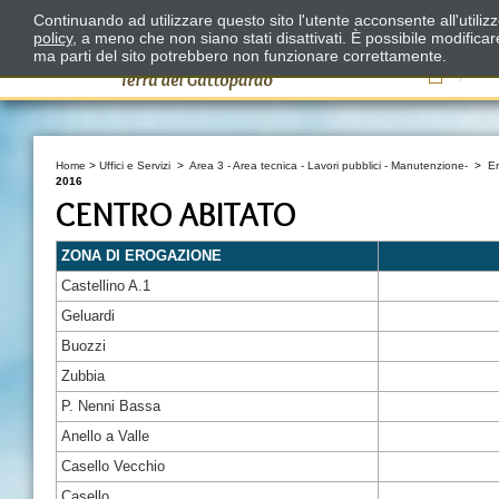
Continuando ad utilizzare questo sito l'utente acconsente all'utili
policy
, a meno che non siano stati disattivati. È possibile modifica
ma parti del sito potrebbero non funzionare correttamente.
Il
Home
>
Uffici e Servizi
>
Area 3 - Area tecnica - Lavori pubblici - Manutenzione-
>
E
2016
CENTRO ABITATO
ZONA DI EROGAZIONE
Castellino A.1
Geluardi
Buozzi
Zubbia
P. Nenni Bassa
Anello a Valle
Casello Vecchio
Casello