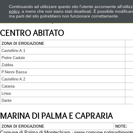
Continuando ad utilizzare questo sito l'utente acconsente all'utili
policy
, a meno che non siano stati disattivati. È possibile modifica
ma parti del sito potrebbero non funzionare correttamente.
CENTRO ABITATO
ZONA DI EROGAZIONE
Castellino A.1
Pietre Cadute
Zubbia
P.Nenni Bassa
Castellino A.2
Catania
Linea
Dante
MARINA DI PALMA E CAPRARIA
ZONA DI EROGAZIONE
NOTE:
Comune di Palma di Montechiaro - www.comune.palmadimontec