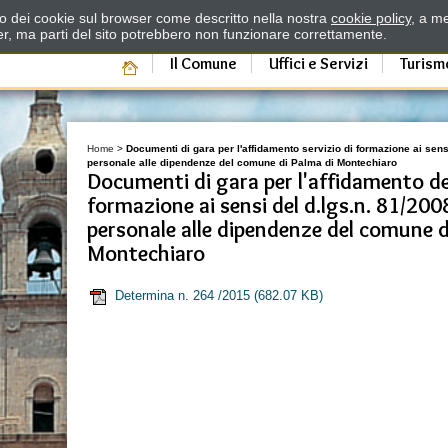
zzo dei cookie sul browser come descritto nella nostra
cookie policy
, a me
er, ma parti del sito potrebbero non funzionare correttamente.
Il Comune
Uffici e Servizi
Turism
Home
>
Documenti di gara per l'affidamento servizio di formazione ai sens
personale alle dipendenze del comune di Palma di Montechiaro
Documenti di gara per l'affidamento del
formazione ai sensi del d.lgs.n. 81/2008
personale alle dipendenze del comune d
Montechiaro
Determina n. 264 /2015
(682.07 KB)