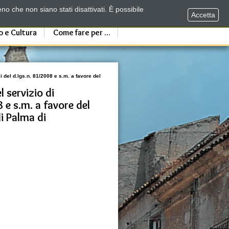
no che non siano stati disattivati. È possibile
Accetta
o e Cultura
Come fare per ...
i del d.lgs.n. 81/2008 e s.m. a favore del
 servizio di
 e s.m. a favore del
i Palma di