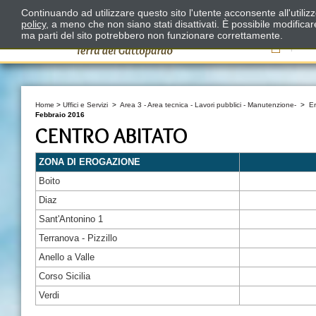
Continuando ad utilizzare questo sito l'utente acconsente all'utili
policy
, a meno che non siano stati disattivati. È possibile modifica
ma parti del sito potrebbero non funzionare correttamente.
Il
Home
>
Uffici e Servizi
>
Area 3 - Area tecnica - Lavori pubblici - Manutenzione-
>
E
Febbraio 2016
CENTRO ABITATO
ZONA DI EROGAZIONE
Boito
Diaz
Sant'Antonino 1
Terranova - Pizzillo
Anello a Valle
Corso Sicilia
Verdi