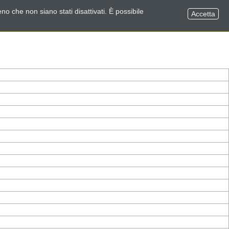
no che non siano stati disattivati. È possibile
Accetta