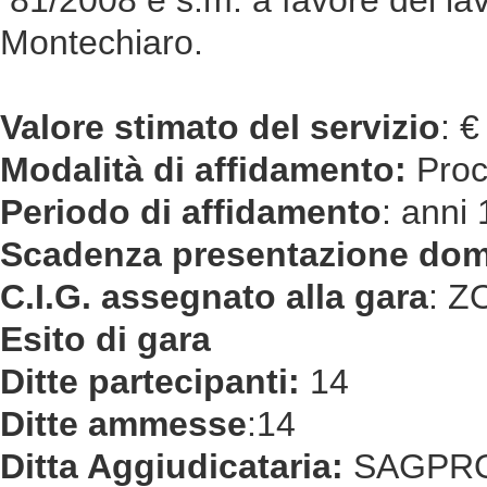
81/2008 e s.m. a favore dei la
Montechiaro.
Valore stimato del servizio
: 
Modalità di affidamento:
Proc
Periodo di affidamento
: anni
Scadenza presentazione do
C.I.G. assegnato alla gara
: Z
Esito di gara
Ditte partecipanti:
14
Ditte ammesse
:14
Ditta Aggiudicataria:
SAGPROG