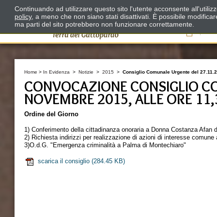
Continuando ad utilizzare questo sito l'utente acconsente all'utili
policy
, a meno che non siano stati disattivati. È possibile modifica
ma parti del sito potrebbero non funzionare correttamente.
Il
Home
>
In Evidenza
>
Notizie
>
2015
>
Consiglio Comunale Urgente del 27.11.2
CONVOCAZIONE CONSIGLIO CO
NOVEMBRE 2015, ALLE ORE 11,
Ordine del Giorno
1) Conferimento della cittadinanza onoraria a Donna Costanza Afan 
2) Richiesta indirizzi per realizzazione di azioni di interesse comune
3)O.d.G. "Emergenza criminalità a Palma di Montechiaro"
scarica il consiglio
(284.45 KB)