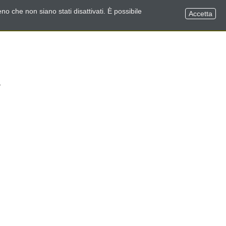
no che non siano stati disattivati. È possibile
Accetta
: