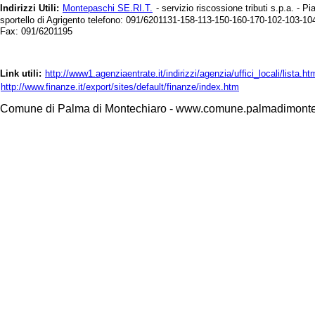
Indirizzi Utili:
Montepaschi SE.RI.T.
- servizio riscossione tributi s.p.a. - P
sportello di Agrigento telefono: 091/6201131-158-113-150-160-170-102-103-10
Fax: 091/6201195
Link utili:
http://www1.agenziaentrate.it/indirizzi/agenzia/uffici_locali/list
http://www.finanze.it/export/sites/default/finanze/index.htm
Comune di Palma di Montechiaro - www.comune.palmadimontec