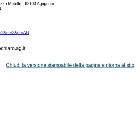
iazza Metello - 92100 Agrigento
4
a.htm?&m=2&pr=AG
hiaro.ag.it
Chiudi la versione stampabile della pagina e ritorna al sito