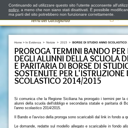
Continuando ad utilizzare questo sito l'utente acconsente all'utili
policy
, a meno che non siano stati disattivati. È possibile modifica
ma parti del sito potrebbero non funzionare correttamente.
Il
Home
>
In Evidenza
>
Notizie
>
2015
>
BORSE DI STUDIO ANNO SCOLASTICO 2
PROROGA TERMINI BANDO PER 
DEGLI ALUNNI DELLA SCUOLA D
E PARITARIA DI BORSE DI STUD
SOSTENUTE PER L'ISTRUZIONE D
SCOLASTICO 2014/2015
Si comunica che la Regione Siciliana ha prorogato i termini per la 
alunni della scuola dell'obbligo e secondaria statale e paritaria di B
l'anno scolastico 2014/2015.
Il Bando e l'avviso della proroga sono scaricabili dal link in fondo a 
Le domande, redatte sul modello allegato e scaricabile in fondo all