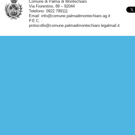
Comune di Palma di Montechiaro
Via Fiorentino, 89 – 92044
Telefono: 0922 799111
Email:
info@comune.palmadimontechiaro.ag.it
P.E.C. :
protocollo@comune.palmadimontechiaro.legalmail.it