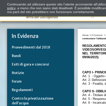
Continuando ad utilizzare questo sito l'utente acconsente all'utili
policy
, a meno che non siano stati disattivati. È possibile modifica
ma parti del sito potrebbero non funzionare correttamente.
Il
In Evidenza
Home
>
Il Comune
contrastare l'abbando
REGOLAMENT
Provvedimenti dal 2018
VIDEOSORVE
NEL
TERRITOR
Bandi
09/06/2015)
Esiti di gara e concorsi
Notizie
CAPO I
- PRINC
Art. 1 - Oggetto 
Art. 2- Definizion
Forum
Art. 3 - Finalità
Regolamenti
CAPO II
- OBBL
Art. 4 - Titolare 
Contro la privatizzazione
Art. 5 - Responsa
dell'acqua
Art. 6 - Incaricat