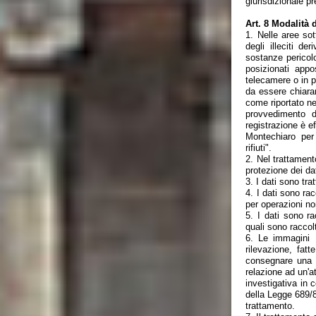
giurisdizionale p
Art. 8 Modalità 
1. Nelle aree so
degli illeciti de
sostanze pericolo
posizionati appo
telecamere o in pr
da essere chiaram
come riportato nel
provvedimento d
registrazione è e
Montechiaro per 
rifiuti".
2. Nel trattament
protezione dei dat
3. I dati sono tr
4. I dati sono racc
per operazioni no
5. I dati sono ra
quali sono raccol
6. Le immagini 
rilevazione, fat
consegnare una co
relazione ad un'at
investigativa in 
della Legge 689/81
trattamento.