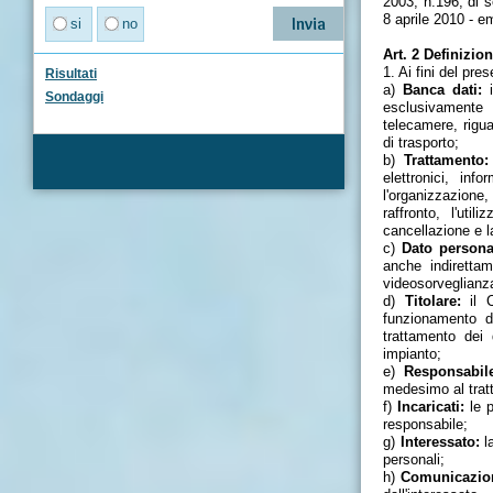
2003, n.196, di 
8 aprile 2010 - e
si
no
Art. 2 Definizion
1. Ai fini del pr
Risultati
a)
Banca dati:
i
Sondaggi
esclusivamente 
telecamere, rigu
di trasporto;
b)
Trattamento:
elettronici, inf
l'organizzazione,
raffronto, l'util
cancellazione e la
c)
Dato persona
anche indirettam
videosorveglianz
d)
Titolare:
il C
funzionamento de
trattamento dei 
impianto;
e)
Responsabil
medesimo al tratt
f)
Incaricati:
le p
responsabile;
g)
Interessato:
la
personali;
h)
Comunicazio