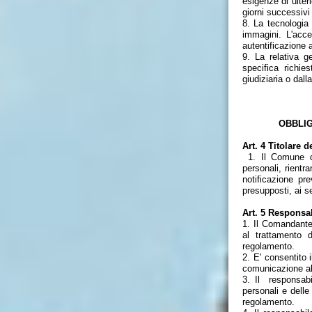
esigenze di ulteri
giorni successivi
8. La tecnologia 
immagini. L'acce
autentificazione a
9. La relativa g
specifica richie
giudiziaria o dall
CA
OBBLIGHI E 
Art. 4 Titolare d
1. Il Comune di
personali, rientr
notificazione pr
presupposti, ai se
Art. 5 Responsa
1. Il Comandante
al trattamento d
regolamento.
2. E' consentito 
comunicazione a
3. Il responsabi
personali e delle
regolamento.