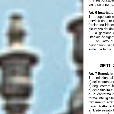
4. Il responsabil
vigila sulla punt
Art. 6 Incaricato
1. Il responsabile
servizio che per 
forniscono idonea
sicurezza dei dat
2. La gestione d
Ufficiale ed Agen
3. Con l'atto di
prescrizioni per l
sistemi e formati
DIRITTI DEL
Art. 7 Esercizio
1. In relazione al
a) dell'esistenza 
b) degli estremi i
c) delle finalità 
d) la conferma d
forma intelligibi
trattamento effett
basa il trattamen
2. L'interessato