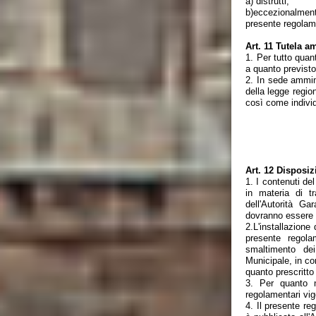
a) distrutti;
b)eccezionalmente
presente regolam
Art. 11 Tutela a
1. Per tutto quant
a quanto previsto
2. In sede ammini
della legge regio
così come individ
DISPOS
Art. 12 Disposizi
1. I contenuti de
in materia di tr
dell'Autorità Ga
dovranno essere 
2.L'installazione 
presente regol
smaltimento dei
Municipale, in co
quanto prescritto
3. Per quanto n
regolamentari vig
4. Il presente r