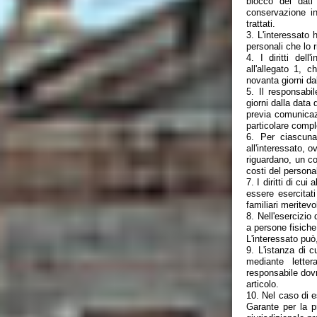
blocco dei dati
conservazione in
trattati.
3. L'interessato h
personali che lo 
4. I diritti del
all'allegato 1, 
novanta giorni dal
5. Il responsabi
giorni dalla data 
previa comunicazi
particolare comple
6. Per ciascuna
all'interessato, o
riguardano, un co
costi del persona
7. I diritti di cu
essere esercitati
familiari meritevo
8. Nell'esercizio 
a persone fisiche
L'interessato può,
9. L'istanza di 
mediante lette
responsabile dovr
articolo.
10. Nel caso di e
Garante per la pr