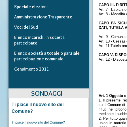
CAPO III
- DIRI
Speciale elezioni
Art. 7- Esercizio 
Art. 8 - Modalità 
Amministrazione Trasparente
CAPO IV
- SIC
Voci del Sud
DATI, TUTELA 
Elenco incarichi in società
Art. 9 - Comunica
Art. 10 - Cessazi
partecipate
Art. 11-Tutela am
Elenco società a totale o parziale
CAPO V
- DISPO
partecipazione comunale
Art. 12 - Disposizi
Censimento 2011
SONDAGGI
Art. 1 Oggetto e
1. Il presente re
Ti piace il nuovo sito del
cui il Comune di 
rifiuti nel propr
Comune?
mediante i suddet
2. Per tutto quan
Ti piace il nuovo sito del Comune?
unico in materia