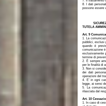
7. Il trattamento 
8. I dati persona
possono essere vi
SICUREZZA NE
TUTELA AMMINI
Art. 9 Comunica
1. La comunicazio
pubblici, esclusi
quando è previ
comunicazione è
esclusivamente pe
termine di preven
2. È sempre amme
per le finalità di
3. Non si consid
dei dati persona
operazioni del tr
4. E' in ogni cas
legge, ai sensi de
5. La comunicazi
rilasciata dal res
Art. 10 Cessazio
1. In caso di ces