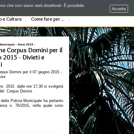
no che non siano stati disattivati. È possibile
Accetta
o e Cultura
Come fare per ...
Municipale - Anno 2015 -
ne Corpus Domini per il
 2015 - Divieti e
i
rpus Domini per il 07 giugno 2015 -
ioni
no 2015 dalle ore 17,30 si svolgerà
 del Corpus Domini .
 della Polizia Municipale ha pertanto
anza n. 76/2015, nella quale sono