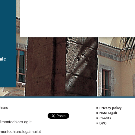
ale
hiaro
Privacy policy
Note Legali
Credits
montechiaro.ag.it
DPO
ontechiaro.legalmail.it