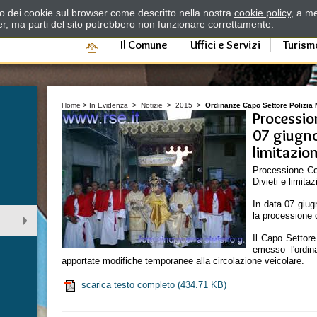
zzo dei cookie sul browser come descritto nella nostra
cookie policy
, a me
er, ma parti del sito potrebbero non funzionare correttamente.
Il Comune
Uffici e Servizi
Turism
Home
>
In Evidenza
>
Notizie
>
2015
>
Ordinanze Capo Settore Polizia 
Processio
07 giugno
limitazion
Processione Co
Divieti e limitaz
In data 07 giug
la processione
Il Capo Settore
emesso l'ordin
apportate modifiche temporanee alla circolazione veicolare.
scarica testo completo
(434.71 KB)