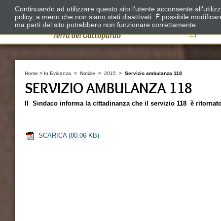
Continuando ad utilizzare questo sito l'utente acconsente all'utili
policy
, a meno che non siano stati disattivati. È possibile modifica
ma parti del sito potrebbero non funzionare correttamente.
Il
Home
>
In Evidenza
>
Notizie
>
2015
>
Servizio ambulanza 118
SERVIZIO AMBULANZA 118
Il Sindaco informa la cittadinanza che il servizio 118 è ritorna
SCARICA
(80.06 KB)