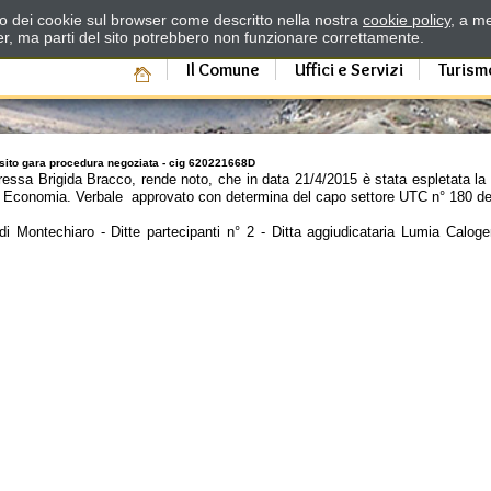
zzo dei cookie sul browser come descritto nella nostra
cookie policy
, a me
er, ma parti del sito potrebbero non funzionare correttamente.
Il Comune
Uffici e Servizi
Turism
sito gara procedura negoziata - cig 620221668D
oressa Brigida Bracco, rende noto, che in data 21/4/2015 è stata espletata la 
 Economia. Verbale approvato con determina del capo settore UTC n° 180 de
 di Montechiaro - Ditte partecipanti n° 2 - Ditta aggiudicataria Lumia Calog