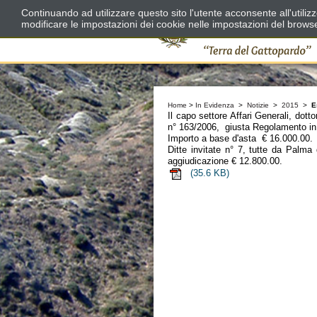
Continuando ad utilizzare questo sito l'utente acconsente all'utili
modificare le impostazioni dei cookie nelle impostazioni del brows
Home
>
In Evidenza
>
Notizie
>
2015
>
E
Il capo settore Affari Generali, dott
n° 163/2006, giusta Regolamento in
Importo a base d'asta € 16.000.00.
Ditte invitate n° 7, tutte da Palma
aggiudicazione € 12.800.00.
(35.6 KB)