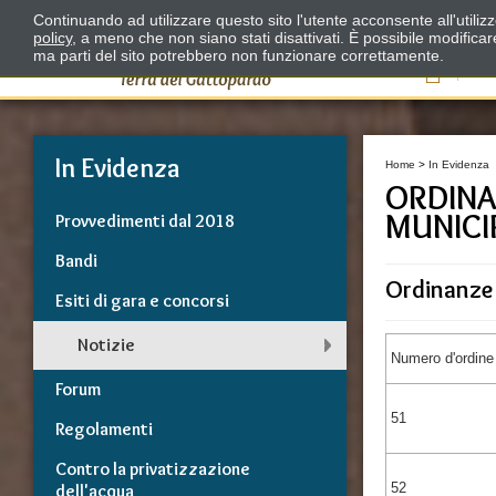
Continuando ad utilizzare questo sito l'utente acconsente all'utili
policy
, a meno che non siano stati disattivati. È possibile modifica
ma parti del sito potrebbero non funzionare correttamente.
Il
In Evidenza
Home
>
In Evidenza
ORDINA
MUNICIP
Provvedimenti dal 2018
Bandi
Ordinanze 
Esiti di gara e concorsi
Notizie
Numero d'ordine
Forum
51
Regolamenti
Contro la privatizzazione
52
dell'acqua