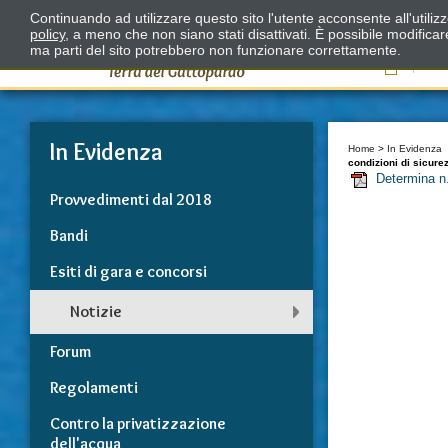
Continuando ad utilizzare questo sito l'utente acconsente all'utili
policy
, a meno che non siano stati disattivati. È possibile modifica
ma parti del sito potrebbero non funzionare correttamente.
Il
In Evidenza
Home
>
In Evidenza
condizioni di sicure
Determina n
Provvedimenti dal 2018
Bandi
Esiti di gara e concorsi
Notizie
Forum
Regolamenti
Contro la privatizzazione
dell'acqua