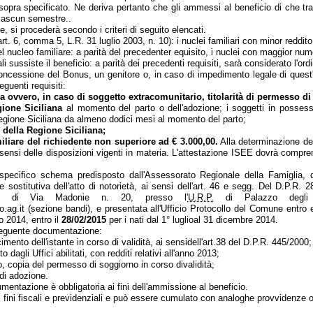
opra specificato. Ne deriva pertanto che gli ammessi al beneficio di che tr
ciascun semestre..
e, si procederà secondo i criteri di seguito elencati.
rt. 6, comma 5, L.R. 31 luglio 2003, n. 10): i nuclei familiari con minor reddit
 nucleo familiare: a parità del precedenter equisito, i nuclei con maggior num
ali sussiste il beneficio: a parità dei precedenti requisiti, sarà considerato l'or
ncessione del Bonus, un genitore o, in caso di impedimento legale di quest'u
guenti requisiti:
ia ovvero, in caso di soggetto extracomunitario, titolarità di permesso d
gione Siciliana
al momento del parto o dell'adozione; i soggetti in posse
 Regione Siciliana da almeno dodici mesi al momento del parto;
 della Regione Siciliana;
miliare del richiedente non superiore ad € 3.000,00.
Alla determinazione del
sensi delle disposizioni vigenti in materia. L'attestazione ISEE dovrà comprende
specifico schema predisposto dall'Assessorato Regionale della Famiglia, de
 sostitutiva dell'atto di notorietà, ai sensi dell'art. 46 e segg. Del D.P.R. 
iali di Via Madonie n. 20, presso l'
U.R.P.
di Palazzo degli 
g.it (sezione bandi), e presentata all'Ufficio Protocollo del Comune entro e
o 2014, entro il
28/02/2015
per i nati dal 1° luglioal 31 dicembre 2014.
 seguente documentazione:
mento dell'istante in corso di validità, ai sensidell'art.38 del D.P.R. 445/2000;
o dagli Uffici abilitati, con redditi relativi all'anno 2013;
, copia del permesso di soggiorno in corso divalidità;
di adozione.
mentazione è obbligatoria ai fini dell'ammissione al beneficio.
ai fini fiscali e previdenziali e può essere cumulato con analoghe provvidenze o