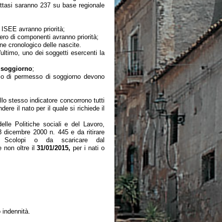
attasi saranno 237 su base regionale
o ISEE avranno priorità;
ero di componenti avranno priorità;
dine cronologico delle nascite.
ltimo, uno dei soggetti esercenti la
i soggiorno
;
sso di permesso di soggiorno devono
lo stesso indicatore concorrono tutti
re il nato per il quale si richiede il
lle Politiche sociali e del Lavoro,
28 dicembre 2000 n. 445 e da ritirare
Scolopi o da scaricare dal
 non oltre il
31/01/2015,
per i nati o
 indennità.