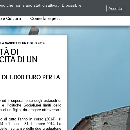
no che non siano stati disattivati. È possibile
Accetta
o e Cultura
Come fare per ...
R LA NASCITA DI UN FIGLIO 2014
TÀ DI
CITA DI UN
S DI 1.000 EURO PER LA
e ed il superamento degli ostacoli di
 Politiche Sociali,nei limiti dello
di un figlio, da erogare attraverso i
o di tutto l'anno in corso (2014), si
014 e 1 luglio - 31 dicembre 2014. La
delle risultanze delle due graduatorie