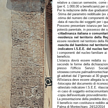
relative a ciascun semestre, come s
(per €. 1.000,00 a beneficiario) per 
Per la redazione delle due graduatori
·Stima del parametro reddituale (ex a
·stima del numero dei componenti del
·data di nascita dei soggetti per i qu
Possono presentare istanza per laco
potestà parentale, in possesso dei se
-
cittadinanza italiana o comunitar
-
residenza nel territorio della Re
essere residenti nel territorio della
-
nascita del bambino nel territorio
-
indicatore I.S.E.E. del nucleo fa
i componenti del nucleo familiare ai 
beneficio.
L'istanza dovrà essere redatta su 
secondo le forme della dichiarazione
presso l'Ufficio Servizi Soc
sitowww.comune.palmadimontechiaro.a
gli adottati dal 1°gennaio al 30 giugn
All'istanza deve essere allegata la
-fotocopia del documento di riconosci
-attestato indicatore I.S.E.E. rilasciat
-in caso di soggetto extracomunitario
-copia dell'eventuale provvedimento 
La presentazione della predetta docu
Il beneficio non costituisce reddito 
Palma di Montechiaro, 24/12/2014