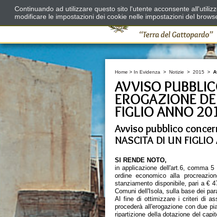
Continuando ad utilizzare questo sito l'utente acconsente all'utili
modificare le impostazioni dei cookie nelle impostazioni del brows
Home
>
In Evidenza
>
Notizie
>
2015
>
A
AVVISO PUBBLIC
EROGAZIONE DEL
FIGLIO ANNO 20
Avviso pubblico concer
NASCITA DI UN FIGLI
SI RENDE NOTO,
in applicazione dell'art.6, comma 5 
ordine economico alla procreazione
stanziamento disponibile, pari a € 4
Comuni dell'Isola, sulla base dei para
Al fine di ottimizzare i criteri di 
procederà all'erogazione con due pia
ripartizione della dotazione del capi