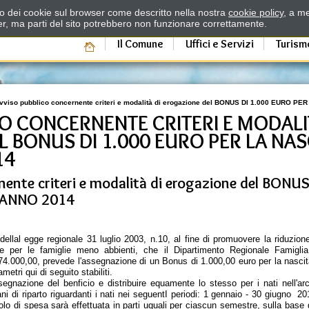
zzo dei cookie sul browser come descritto nella nostra
cookie policy
, a me
er, ma parti del sito potrebbero non funzionare correttamente.
Il Comune
Uffici e Servizi
Turism
vviso pubblico concernente criteri e modalità di erogazione del BONUS DI 1.000 EURO PE
O CONCERNENTE CRITERI E MODALI
 BONUS DI 1.000 EURO PER LA NAS
14
nente criteri e modalità di erogazione del BONU
O ANNO 2014
dellal egge regionale 31 luglio 2003, n.10, al fine di promuovere la riduzion
 per le famiglie meno abbienti, che il Dipartimento Regionale Famiglia e
74.000,00, prevede l'assegnazione di un Bonus di 1.000,00 euro per la nascita 
metri qui di seguito stabiliti.
assegnazione del benficio e distribuire equamente lo stesso per i nati nell'arc
ni di riparto riguardanti i nati nei seguentI periodi: 1 gennaio - 30 giugno 2
tolo di spesa sarà effettuata in parti uguali per ciascun semestre, sulla base 