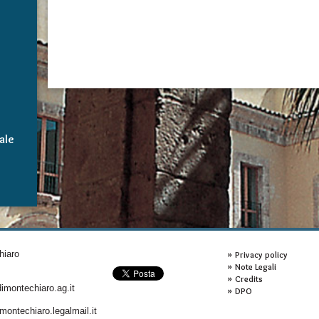
ale
hiaro
Privacy policy
Note Legali
Credits
montechiaro.ag.it
DPO
ontechiaro.legalmail.it