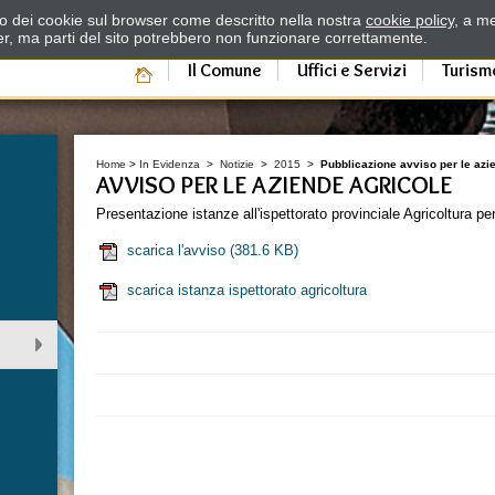
zzo dei cookie sul browser come descritto nella nostra
cookie policy
, a me
er, ma parti del sito potrebbero non funzionare correttamente.
Il Comune
Uffici e Servizi
Turism
Home
>
In Evidenza
>
Notizie
>
2015
>
Pubblicazione avviso per le azi
AVVISO PER LE AZIENDE AGRICOLE
Presentazione istanze all'ispettorato provinciale Agricoltura per
scarica l'avviso
(381.6 KB)
scarica istanza ispettorato agricoltura