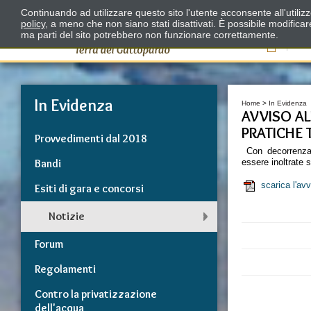
Continuando ad utilizzare questo sito l'utente acconsente all'utili
policy
, a meno che non siano stati disattivati. È possibile modifica
ma parti del sito potrebbero non funzionare correttamente.
Il
In Evidenza
Home
>
In Evidenza
AVVISO AL
PRATICHE 
Provvedimenti dal 2018
Con decorrenza 
Bandi
essere inoltrate 
scarica l'av
Esiti di gara e concorsi
Notizie
Forum
Regolamenti
Contro la privatizzazione
dell'acqua