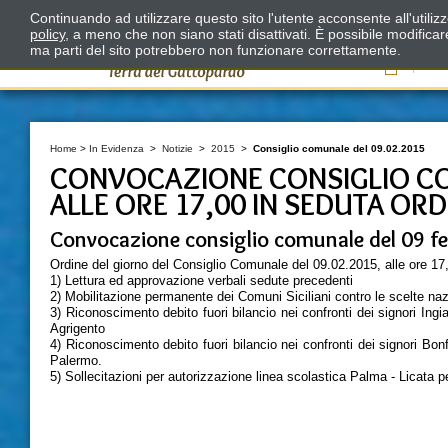
Continuando ad utilizzare questo sito l'utente acconsente all'utili
policy
, a meno che non siano stati disattivati. È possibile modifica
ma parti del sito potrebbero non funzionare correttamente.
Il
Home
>
In Evidenza
>
Notizie
>
2015
>
Consiglio comunale del 09.02.2015
CONVOCAZIONE CONSIGLIO CO
ALLE ORE 17,00 IN SEDUTA ORD
Convocazione consiglio comunale del 09 feb
Ordine del giorno del Consiglio Comunale del 09.02.2015, alle ore 17,
1) Lettura ed approvazione verbali sedute precedenti
2) Mobilitazione permanente dei Comuni Siciliani contro le scelte na
3) Riconoscimento debito fuori bilancio nei confronti dei signori In
Agrigento
4) Riconoscimento debito fuori bilancio nei confronti dei signori 
Palermo.
5) Sollecitazioni per autorizzazione linea scolastica Palma - Licata 