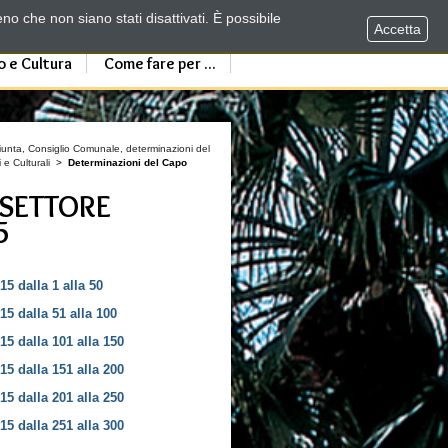
no che non siano stati disattivati. È possibile
Accetta
o e Cultura
Come fare per ...
 Giunta, Consiglio Comunale, determinazioni del
 e Culturali
>
Determinazioni del Capo
 SETTORE
5
5 dalla 1 alla 50
5 dalla 51 alla 100
15 dalla 101 alla 150
15 dalla 151 alla 200
15 dalla 201 alla 250
15 dalla 251 alla 300