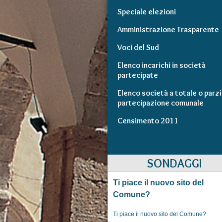
Speciale elezioni
Amministrazione Trasparente
Voci del Sud
Elenco incarichi in società
partecipate
Elenco società a totale o parzi
partecipazione comunale
Censimento 2011
SONDAGGI
Ti piace il nuovo sito del
Comune?
Ti piace il nuovo sito del Comune?