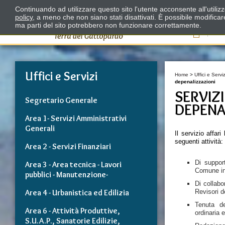
Continuando ad utilizzare questo sito l'utente acconsente all'utili
policy
, a meno che non siano stati disattivati. È possibile modifica
ma parti del sito potrebbero non funzionare correttamente.
Il
Uffici e Servizi
Home
>
Uffici e Serviz
depenalizzazioni
SERVIZI
Segretario Generale
DEPENA
Area 1- Servizi Amministrativi
Generali
Il servizio affar
seguenti attività:
Area 2 - Servizi Finanziari
Di support
Area 3 - Area tecnica - Lavori
Comune in 
pubblici - Manutenzione-
Di collabo
Area 4 - Urbanistica ed Edilizia
Revisori d
Tenuta de
Area 6 - Attività Produttive,
ordinaria e
S.U.A.P., Sanatorie Edilizie,