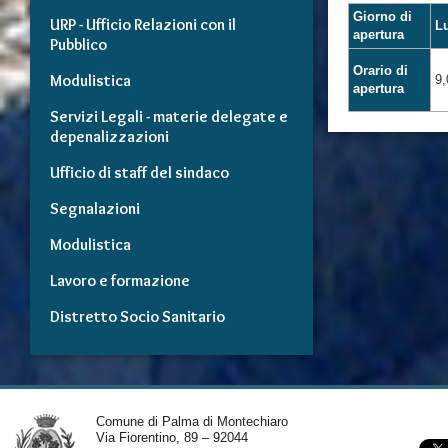
Giorno di
URP - Ufficio Relazioni con il
L
apertura
Pubblico
Orario di
Modulistica
9,
apertura
Servizi Legali - materie delegate e
depenalizzazioni
Ufficio di staff del sindaco
Segnalazioni
Modulistica
Lavoro e formazione
Distretto Socio Sanitario
Comune di Palma di Montechiaro
Via Fiorentino, 89 – 92044