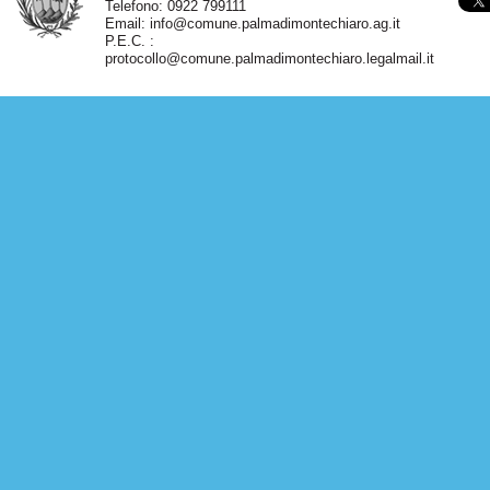
Telefono: 0922 799111
Email:
info@comune.palmadimontechiaro.ag.it
P.E.C. :
protocollo@comune.palmadimontechiaro.legalmail.it