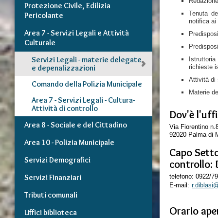
Redazione d
Protezione Civile, Edilizia
Tenuta del
Pericolante
notifica ai
Area 7 - Servizi Legali e Attività
Predisposi
Culturale
Predisposi
Servizi Legali - materie delegate
Istruttori
e depenalizzazioni
richieste i
Attività di
Comando della Polizia Municipale
Materie de
Area 7 - Servizi Legali - Cultura-
Attività di controllo
Dov'è l'uff
Area 8 - Sociale e del Cittadino
Via Fiorentino n.
92020 Palma di 
Area 10 - Polizia Municipale
Capo Settor
Servizi Demografici
controllo: 
Servizi Finanziari
telefono: 0922/7
E-mail:
r.diblas
Tributi comunali
Orario aper
Uffici biblioteca