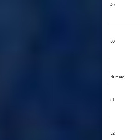
49
50
Numero
51
52