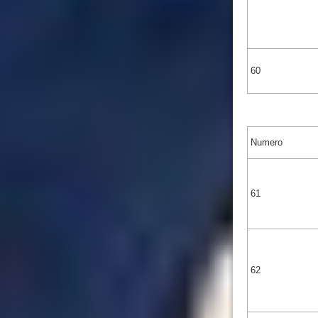
60
Numero
61
62