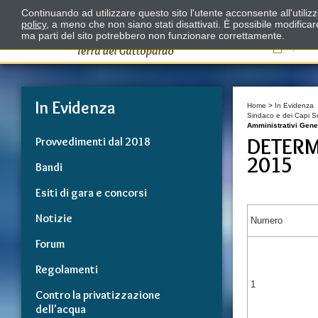
Continuando ad utilizzare questo sito l'utente acconsente all'utili
policy
, a meno che non siano stati disattivati. È possibile modifica
ma parti del sito potrebbero non funzionare correttamente.
Il
In Evidenza
Home
>
In Evidenza
Sindaco e dei Capi Se
Amministrativi Gene
DETERM
Provvedimenti dal 2018
2015
Bandi
Esiti di gara e concorsi
Notizie
Numero
Forum
Regolamenti
1
Contro la privatizzazione
dell'acqua