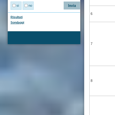
si
no
6
Risultati
Sondaggi
7
8