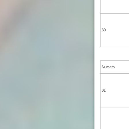
80
Numero
81