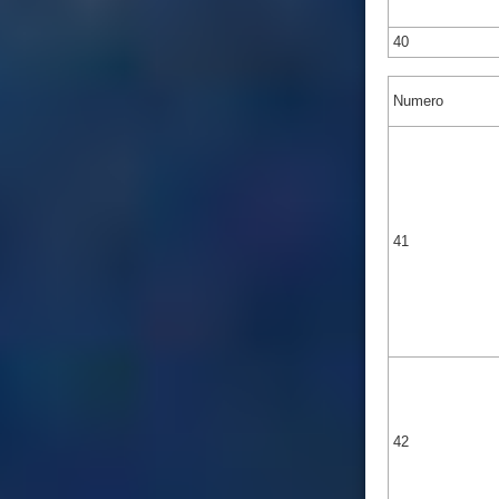
40
Numero
41
42