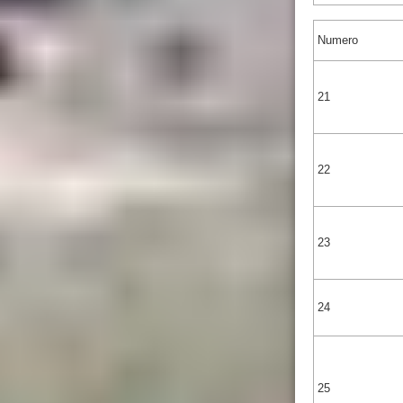
Numero
21
22
23
24
25