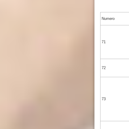
Numero
71
72
73