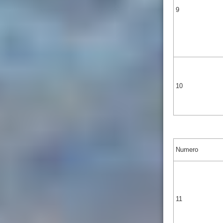
9
10
Numero
11