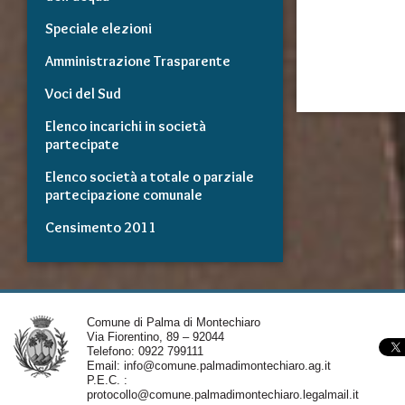
Speciale elezioni
Amministrazione Trasparente
Voci del Sud
Elenco incarichi in società
partecipate
Elenco società a totale o parziale
partecipazione comunale
Censimento 2011
Comune di Palma di Montechiaro
Via Fiorentino, 89 – 92044
Telefono: 0922 799111
Email:
info@comune.palmadimontechiaro.ag.it
P.E.C. :
protocollo@comune.palmadimontechiaro.legalmail.it