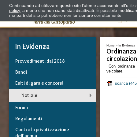
Continuando ad utilizzare questo sito l'utente acconsente all'utili
policy
, a meno che non siano stati disattivati. È possibile modifica
ma parti del sito potrebbero non funzionare correttamente.
Il
In Evidenza
Home
>
In Evidenza
Ordinanza 
circolazion
Provvedimenti dal 2018
Con ordinanza n
veicolare.
Bandi
Esiti di gara e concorsi
scarica
(445
Notizie
Forum
Regolamenti
Contro la privatizzazione
dell'acqua