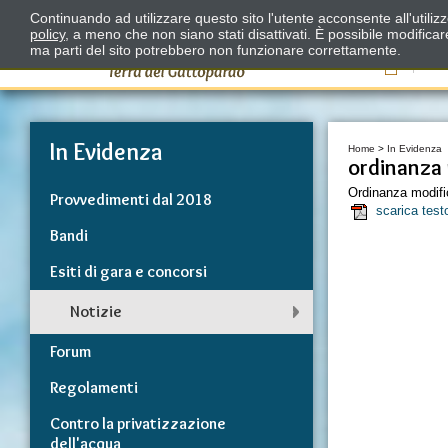
Continuando ad utilizzare questo sito l'utente acconsente all'utili
policy
, a meno che non siano stati disattivati. È possibile modifica
ma parti del sito potrebbero non funzionare correttamente.
Il
In Evidenza
Home
>
In Evidenza
ordinanza
Ordinanza modifi
Provvedimenti dal 2018
scarica test
Bandi
Esiti di gara e concorsi
Notizie
Forum
Regolamenti
Contro la privatizzazione
dell'acqua