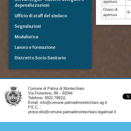
apertura
depenalizzazioni
Orario di
9-
apertura
Ufficio di staff del sindaco
Segnalazioni
Modulistica
Lavoro e formazione
Distretto Socio Sanitario
Comune di Palma di Montechiaro
Via Fiorentino, 89 – 92044
Telefono: 0922 799111
Email:
info@comune.palmadimontechiaro.ag.it
P.E.C. :
protocollo@comune.palmadimontechiaro.legalmail.it