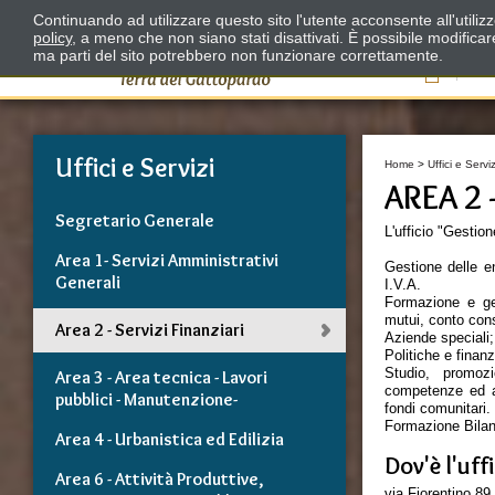
Continuando ad utilizzare questo sito l'utente acconsente all'utili
policy
, a meno che non siano stati disattivati. È possibile modifica
ma parti del sito potrebbero non funzionare correttamente.
Il
Uffici e Servizi
Home
>
Uffici e Serviz
AREA 2 
Segretario Generale
L'ufficio "Gestion
Area 1- Servizi Amministrativi
Gestione delle en
Generali
I.V.A.
Formazione e ges
mutui, conto con
Area 2 - Servizi Finanziari
Aziende speciali;
Politiche e finan
Studio, promozi
Area 3 - Area tecnica - Lavori
competenze ed at
pubblici - Manutenzione-
fondi comunitari.
Formazione Bilan
Area 4 - Urbanistica ed Edilizia
Dov'è l'uff
Area 6 - Attività Produttive,
via Fiorentino 89