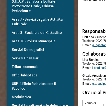
S.U.A.P., Sanatorie Edilizie,
Protezione Civile, Edilizia
Pericolante
Area 7 - Servizi Legali e Attività
Culturale
Responsabi
Area 8 - Sociale e del Cittadino
Dott.ssa Giusep
Area 10 - Polizia Municipale
Telefono: 0922 
Email:
g.lagaeta
Servizi Demografici
Collaborat
Servizi Finanziari
Lina Bordino
Telefono: 0922 
Tributi comunali
Email:
l.bordino
Uffici biblioteca
Grazia Arcadipa
Telefono: 0922 
URP - Ufficio Relazioni con il
Email:
g.arcadi
Pubblico
Orario al P
Modulistica
Giorno di
Servizi Legali - materie delegate e
L