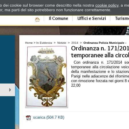
zzo dei cookie sul browser come descritto nella nostra
cookie policy
, a me
er, ma parti del sito potrebbero non funzionare correttamente.
Il Comune
Uffici e Servizi
Turism
Home
>
In Evidenza
>
Notizie
>
2014
>
Ordinanza Polizia Municipale -
Ordinanza n. 171/20
temporanee alla circo
Con ordinanza n. 171/2014 sono
temporanee alla circolazione veic
della manifestazione e lo staziona
Parigi nelle adiacenze del rifornim
con rimozione forzata nei giorni 8 
22,00
scarica
(504.7 KB)