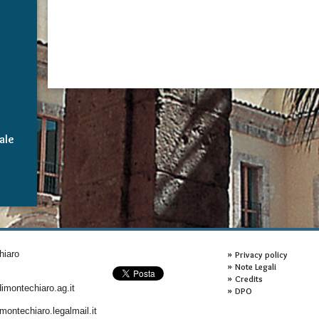
ale
hiaro
Privacy policy
Note Legali
Credits
montechiaro.ag.it
DPO
ontechiaro.legalmail.it