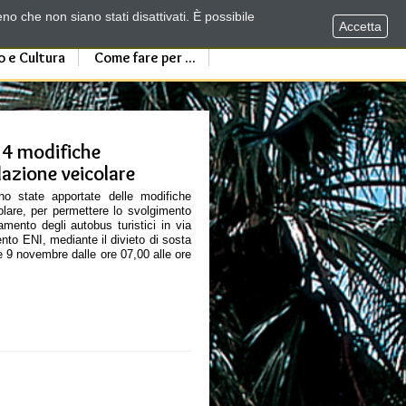
no che non siano stati disattivati. È possibile
Accetta
o e Cultura
Come fare per ...
14 modifiche
lazione veicolare
 state apportate delle modifiche
olare, per permettere lo svolgimento
mento degli autobus turistici in via
ento ENI, mediante il divieto di sosta
e 9 novembre dalle ore 07,00 alle ore