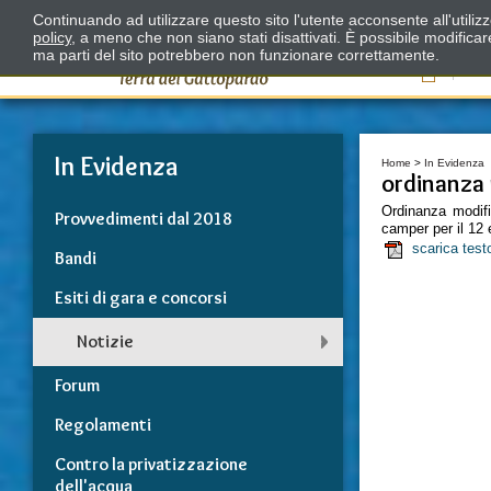
Continuando ad utilizzare questo sito l'utente acconsente all'utili
policy
, a meno che non siano stati disattivati. È possibile modifica
ma parti del sito potrebbero non funzionare correttamente.
Il
In Evidenza
Home
>
In Evidenza
ordinanza
Ordinanza modifi
Provvedimenti dal 2018
camper per il 12
scarica test
Bandi
Esiti di gara e concorsi
Notizie
Forum
Regolamenti
Contro la privatizzazione
dell'acqua