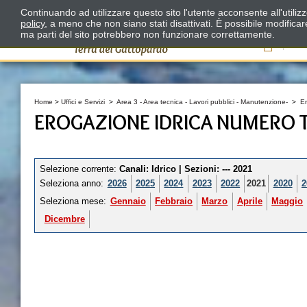
Continuando ad utilizzare questo sito l'utente acconsente all'utili
policy
, a meno che non siano stati disattivati. È possibile modifica
ma parti del sito potrebbero non funzionare correttamente.
Il
Home
>
Uffici e Servizi
>
Area 3 - Area tecnica - Lavori pubblici - Manutenzione-
>
E
EROGAZIONE IDRICA NUMERO T
Selezione corrente:
Canali
: Idrico |
Sezioni
: --- 2021
Seleziona anno:
2026
2025
2024
2023
2022
2021
2020
2
Seleziona mese:
Gennaio
Febbraio
Marzo
Aprile
Maggio
Dicembre