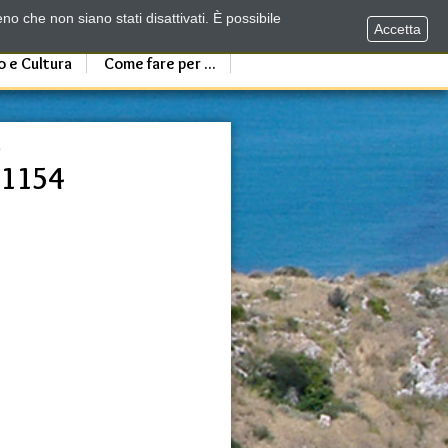
no che non siano stati disattivati. È possibile
Accetta
o e Cultura
Come fare per ...
e
 1154