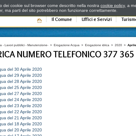
zzo dei cookie sul browser come descritto nella nostra
cookie policy
, a me
er, ma parti del sito potrebbero non funzionare correttamente.
Il Comune
Uffici e Servizi
Turism
a - Lavori pubblici - Manutenzione-
>
Erogazione Acqua
>
Erogazione idrica
>
2020
>
April
ICA NUMERO TELEFONICO 377 365
qua del 30 Aprile 2020
qua del 29 Aprile 2020
qua del 28 Aprile 2020
qua del 25 Aprile 2020
qua del 27 Aprile 2020
qua del 24 Aprile 2020
qua del 23 Aprile 2020
qua del 22 Aprile 2020
qua del 21 Aprile 2020
qua del 18 Aprile 2020
qua del 20 Aprile 2020