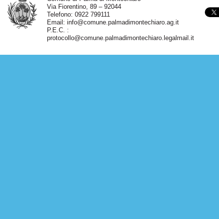
Via Fiorentino, 89 – 92044
Telefono: 0922 799111
Email:
info@comune.palmadimontechiaro.ag.it
P.E.C. :
protocollo@comune.palmadimontechiaro.legalmail.it