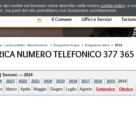
zzo dei cookie sul browser come descritto nella nostra
cookie policy
, a me
er, ma parti del sito potrebbero non funzionare correttamente.
Il Comune
Uffici e Servizi
Turism
a - Lavori pubblici - Manutenzione-
>
Erogazione Acqua
>
Erogazione idrica
>
2014
ICA NUMERO TELEFONICO 377 365
 |
Sezioni
: --- 2014
4
2023
2022
2021
2020
2019
2018
2017
2016
2015
2014
io
Marzo
Aprile
Maggio
Giugno
Luglio
Agosto
Settembre
Ottobre