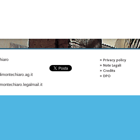
hiaro
Privacy policy
Note Legali
Credits
montechiaro.ag.it
DPO
ontechiaro.legalmail.it