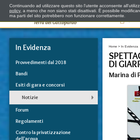
Continuando ad utilizzare questo sito l'utente acconsente all'utili
policy
, a meno che non siano stati disattivati. È possibile modifica
ma parti del sito potrebbero non funzionare correttamente.
Il
In Evidenza
Home
>
In Evidenza
SPETTA
DI GIAR
Provvedimenti dal 2018
Bandi
Marina di 
Esiti di gara e concorsi
Notizie
Forum
Regolamenti
Contro la privatizzazione
dell'acqua