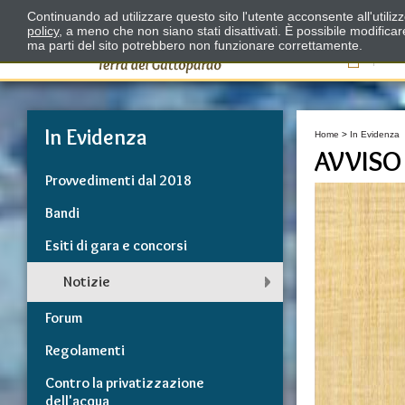
Continuando ad utilizzare questo sito l'utente acconsente all'utili
policy
, a meno che non siano stati disattivati. È possibile modifica
ma parti del sito potrebbero non funzionare correttamente.
Il
In Evidenza
Home
>
In Evidenza
AVVISO
Provvedimenti dal 2018
Bandi
Esiti di gara e concorsi
Notizie
Forum
Regolamenti
Contro la privatizzazione
dell'acqua