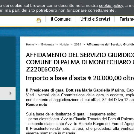
zzo dei cookie sul browser come descritto nella nostra
cookie policy
, a me
er, ma parti del sito potrebbero non funzionare correttamente.
Il Comune
Uffici e Servizi
Turism
Home
>
In Evidenza
>
Notizie
>
2014
>
Affidamento del Servizio Giuridi
AFFIDAMENTO DEL SERVIZIO GIURIDICO
COMUNE DI PALMA DI MONTECHIARO C
Z220E6C09A
Importo a base d'asta € 20.000,00 oltr
Il Presidente di gara, Dott.ssa Maria Gabriella Marino, Capo
Visti i verbali della Commissione della gara in oggetto, esp
con il criterio di aggiudicazione di cui all'art. 82 del D.lvo 12 a
Rende noto
Sulla base delle risultanze di gara, il seguente esito:
- primo classificato Avv.to Claudio Trovato del Foro di Palerm
- secondo classificato Avv. to Michele Burgio del Foro di Agri
Il Presidente rende noto, altresì, che procederà alla verifica
vigente normativa in materia.