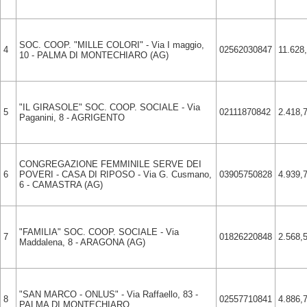
SOC. COOP. "MILLE COLORI" - Via I maggio,
4
02562030847
11.628
10 - PALMA DI MONTECHIARO (AG)
"IL GIRASOLE" SOC. COOP. SOCIALE - Via
5
02111870842
2.418,
Paganini, 8 - AGRIGENTO
CONGREGAZIONE FEMMINILE SERVE DEI
6
POVERI - CASA DI RIPOSO - Via G. Cusmano,
03905750828
4.939,
6 - CAMASTRA (AG)
"FAMILIA" SOC. COOP. SOCIALE - Via
7
01826220848
2.568,
Maddalena, 8 - ARAGONA (AG)
"SAN MARCO - ONLUS" - Via Raffaello, 83 -
8
02557710841
4.886,
PALMA DI MONTECHIARO