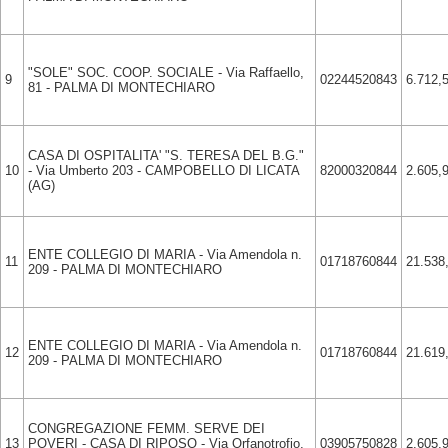
"SOLE" SOC. COOP. SOCIALE - Via Raffaello,
9
02244520843
6.712,
81 - PALMA DI MONTECHIARO
CASA DI OSPITALITA' "S. TERESA DEL B.G."
10
- Via Umberto 203 - CAMPOBELLO DI LICATA
82000320844
2.605,
(AG)
ENTE COLLEGIO DI MARIA - Via Amendola n.
11
01718760844
21.538
209 - PALMA DI MONTECHIARO
ENTE COLLEGIO DI MARIA - Via Amendola n.
12
01718760844
21.619
209 - PALMA DI MONTECHIARO
CONGREGAZIONE FEMM. SERVE DEI
13
POVERI - CASA DI RIPOSO - Via Orfanotrofio,
03905750828
2.605,