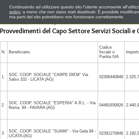
Continuando ad utilizzare questo sito l'utente acconsente all'utili
policy
, a meno che non siano stati disattivati. È possibile modifica
ma parti del sito potrebbero non funzionare correttamente.
Provvedimenti del Capo Settore Servizi Sociali e 
Codice
N.
Beneficiario
fiscale o
Import
Partita IVA
SOC. COOP. SOCIALE "CARPE DIEM" Via
1
02306440849
2.325,
Salso 102 - LICATA (AG)
SOC. COOP. SOCIALE "ESPERIA" A.R.L. - Via
2
04481930826
2.440,
Roma, 94 - FAVARA (AG)
SOC. COOP. SOCIALE "SUAMI" - Via Gela.94 -
3
02391270846
2.192,
LICATA (AG)