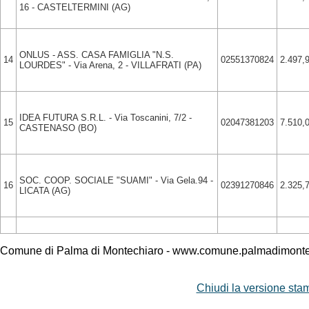
16 - CASTELTERMINI (AG)
ONLUS - ASS. CASA FAMIGLIA "N.S.
14
02551370824
2.497,
LOURDES" - Via Arena, 2 - VILLAFRATI (PA)
IDEA FUTURA S.R.L. - Via Toscanini, 7/2 -
15
02047381203
7.510,
CASTENASO (BO)
SOC. COOP. SOCIALE "SUAMI" - Via Gela.94 -
16
02391270846
2.325,
LICATA (AG)
Comune di Palma di Montechiaro - www.comune.palmadimontec
Chiudi la versione stam