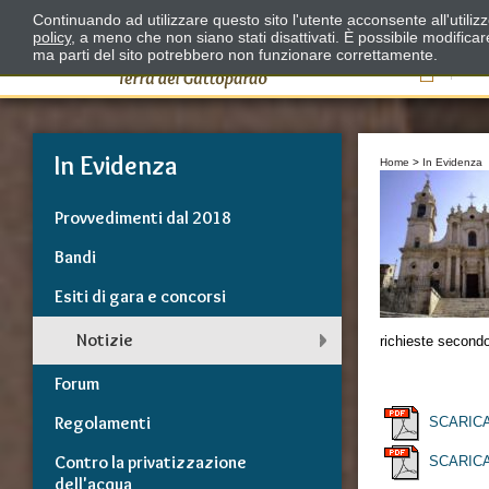
Continuando ad utilizzare questo sito l'utente acconsente all'utili
policy
, a meno che non siano stati disattivati. È possibile modifica
ma parti del sito potrebbero non funzionare correttamente.
Il
In Evidenza
Home
>
In Evidenza
Provvedimenti dal 2018
Bandi
Esiti di gara e concorsi
Notizie
richieste secondo
Forum
Regolamenti
SCARICA
Contro la privatizzazione
SCARIC
dell'acqua