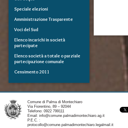
Speciale elezioni
Amministrazione Trasparente
Voci del Sud
Elenco incarichi in società
partecipate
Elenco società a totale o parziale
partecipazione comunale
Censimento 2011
Comune di Palma di Montechiaro
Via Fiorentino, 89 – 92044
Telefono: 0922 799111
Email:
info@comune.palmadimontechiaro.ag.it
P.E.C. :
protocollo@comune.palmadimontechiaro.legalmail.it