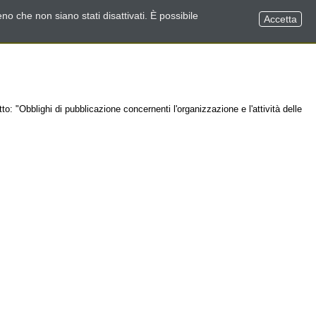
no che non siano stati disattivati. È possibile
Accetta
o: "Obblighi di pubblicazione concernenti l'organizzazione e l'attività delle