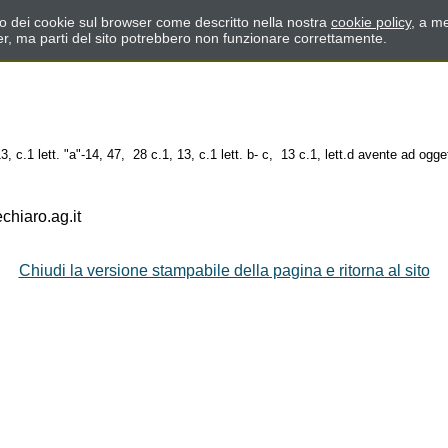
zzo dei cookie sul browser come descritto nella nostra
cookie policy
, a me
er, ma parti del sito potrebbero non funzionare correttamente.
c.1 lett. "a"-14, 47, 28 c.1, 13, c.1 lett. b- c, 13 c.1, lett.d avente ad oggett
hiaro.ag.it
Chiudi la versione stampabile della pagina e ritorna al sito