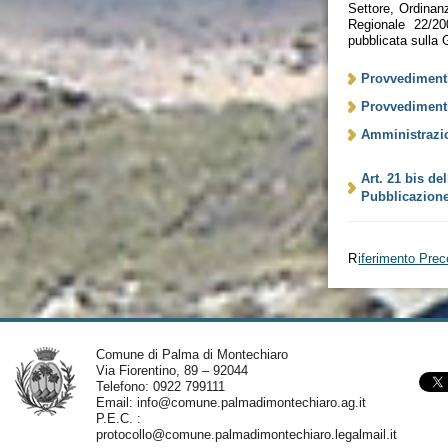
Settore, Ordinanz
Regionale 22/20
pubblicata sulla
Provvedimenti
Provvediment
Amministrazi
Art. 21 bis de
Pubblicazione 
R
iferimento Pre
Comune di Palma di Montechiaro
Via Fiorentino, 89 – 92044
Telefono: 0922 799111
Email:
info@comune.palmadimontechiaro.ag.it
P.E.C. :
protocollo@comune.palmadimontechiaro.legalmail.it