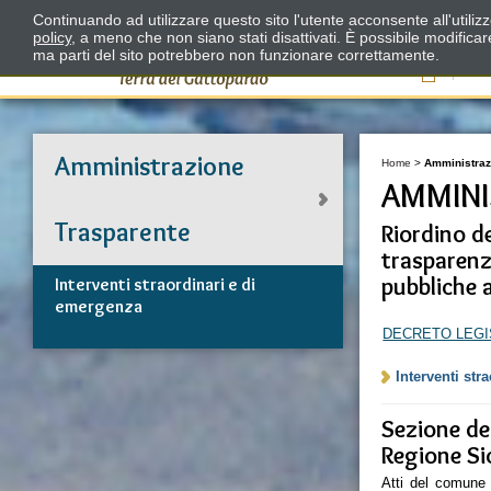
Continuando ad utilizzare questo sito l'utente acconsente all'utili
policy
, a meno che non siano stati disattivati. È possibile modifica
ma parti del sito potrebbero non funzionare correttamente.
Il
Amministrazione
Home
>
Amministraz
AMMINI
Trasparente
Riordino de
trasparenz
pubbliche 
Interventi straordinari e di
emergenza
DECRETO LEGISL
Interventi str
Sezione ded
Regione Sic
Atti del comune 