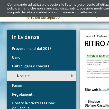
Continuando ad utilizzare questo sito l'utente acconsente all'utili
policy
, a meno che non siano stati disattivati. È possibile modifica
ma parti del sito potrebbero non funzionare correttamente.
Il
In Evidenza
Home
>
In Evidenza
RITIRO 
Provvedimenti dal 2018
Bandi
Esiti di gara e concorsi
Notizie
Forum
Sito web
https:
Regolamenti
Il Sindaco
Contro la privatizzazione
Stefano Castell
dell'acqua